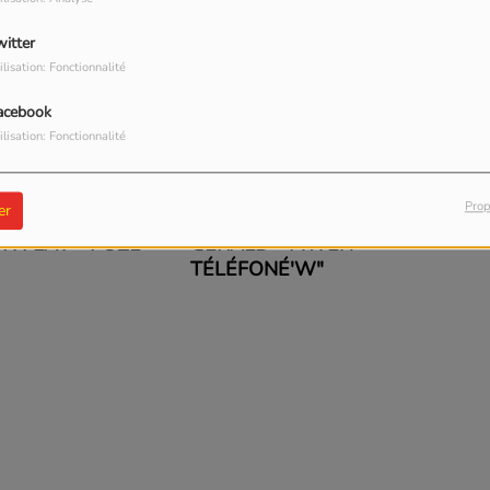
witter
ilisation: Fonctionnalité
acebook
ilisation: Fonctionnalité
Prop
er
IL Y A 3 ANS
 X FLAV - POZÉ
GERALD - MWEN
TÉLÉFONÉ'W"