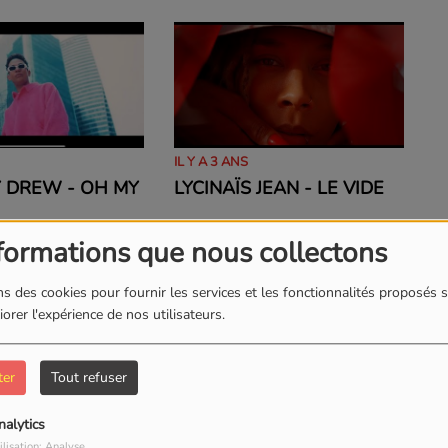
IL Y A 3 ANS
 DREW - OH MY
LYCINAÏS JEAN - LE VIDE
formations que nous collectons
s des cookies pour fournir les services et les fonctionnalités proposés s
orer l'expérience de nos utilisateurs.
ter
Tout refuser
IL Y A 3 ANS
nalytics
 ALLISON - ALL
MIKL - BLABLA
ilisation: Analyse