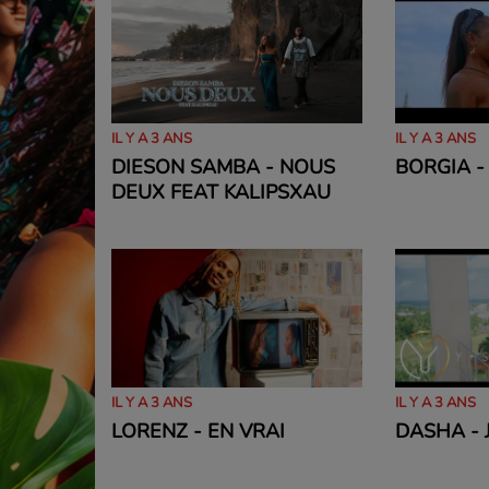
IL Y A 3 ANS
IL Y A 3 ANS
DIESON SAMBA - NOUS
BORGIA -
DEUX FEAT KALIPSXAU
IL Y A 3 ANS
IL Y A 3 ANS
LORENZ - EN VRAI
DASHA - 