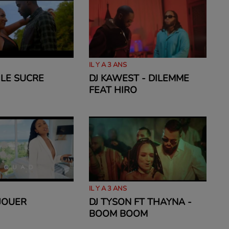
IL Y A 3 ANS
 LE SUCRE
DJ KAWEST - DILEMME
FEAT HIRO
IL Y A 3 ANS
JOUER
DJ TYSON FT THAYNA -
BOOM BOOM