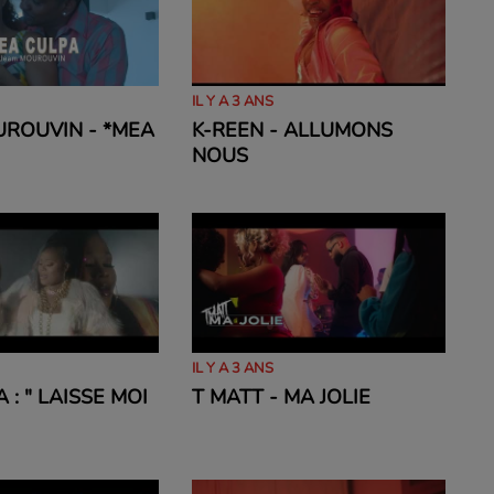
IL Y A 3 ANS
UROUVIN - *MEA
K-REEN - ALLUMONS
NOUS
IL Y A 3 ANS
A : " LAISSE MOI
T MATT - MA JOLIE