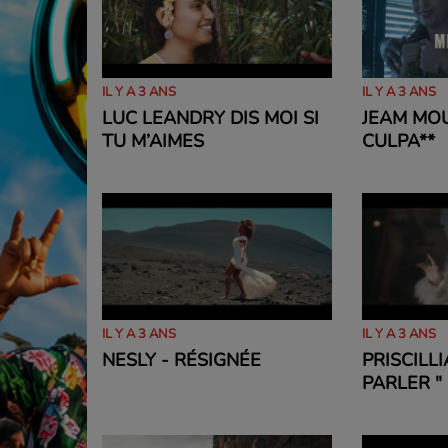
IL Y A 3 ANS
IL Y A 3 ANS
LUC LEANDRY DIS MOI SI
JEAM MO
TU M’AIMES
CULPA**
IL Y A 3 ANS
IL Y A 3 ANS
NESLY - RÉSIGNÉE
PRISCILLI
PARLER "