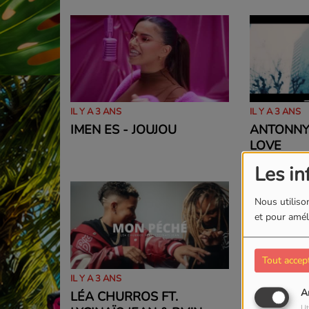
IL Y A 3 ANS
IL Y A 3 ANS
IMEN ES - JOUJOU
ANTONNY
LOVE
Les in
Nous utilison
et pour améli
Tout accep
IL Y A 3 ANS
IL Y A 3 ANS
A
LÉA CHURROS FT.
RACHELLE
Ut