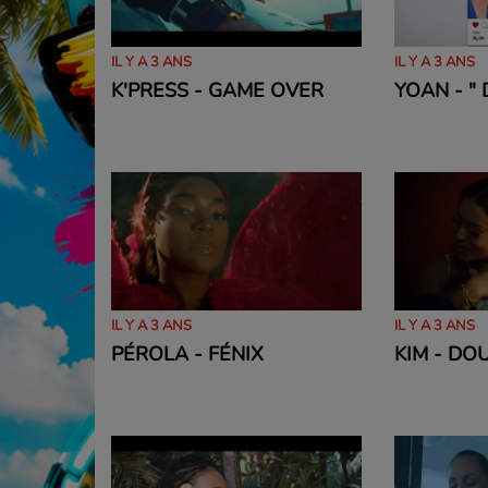
IL Y A 3 ANS
IL Y A 3 ANS
K'PRESS - GAME OVER
YOAN - "
IL Y A 3 ANS
IL Y A 3 ANS
PÉROLA - FÉNIX
KIM - DO