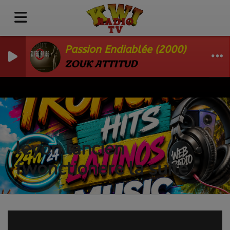
Passion Endiablée (2000)
ZOUK ATTITUD
léyon lancien
fwonctionere la suite