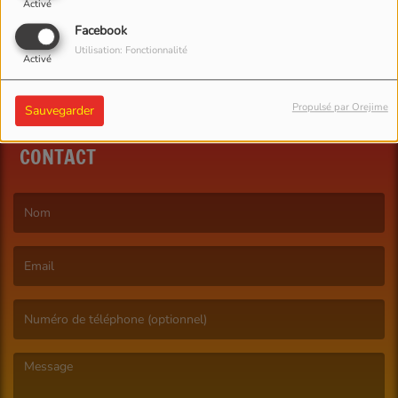
Activé
Facebook
Utilisation: Fonctionnalité
Activé
Propulsé par Orejime
Sauvegarder
CONTACT
(Le nom est obligatoire. )
(L’email est obligatoire. )