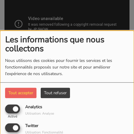
Les informations que nous
collectons
Nous utilisons des cookies pour fournir les services et les
16 JANVIER 2018 -
5412 VUES
fonctionnalités proposés sur notre site et pour améliorer
l'expérience de nos utilisateurs.
KWI RADIO/TV
Tout accepter
Tout refuser
Commentaires(0)
Analytics
Utilisation: Analyse
Activé
Connectez-vous pour commenter cet article
Twitter
SE CONNECTER
Utilisation: Fonctionnalité