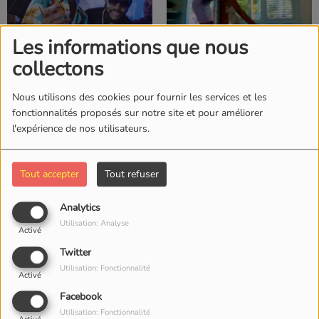
Les informations que nous
collectons
IL Y A 4 ANS
IL Y A 6 ANS
DJ CHINWAX FT
SAEL ,PLEEN & VALEY _
NATOXIE - SOUM
X-CESS LOVE (2008)
Nous utilisons des cookies pour fournir les services et les
fonctionnalités proposés sur notre site et pour améliorer
SOUM (2021)
l'expérience de nos utilisateurs.
Tout accepter
Tout refuser
IL Y A 9 ANS
Analytics
MILLION STYLEZ - MISS
Utilisation: Analyse
Activé
IL Y A 6 ANS
FATTY
SAEL FEAT BOUNTY
Twitter
KILLER -
Utilisation: Fonctionnalité
Activé
WWW.LOVINGYOU
Facebook
(2006)
Utilisation: Fonctionnalité