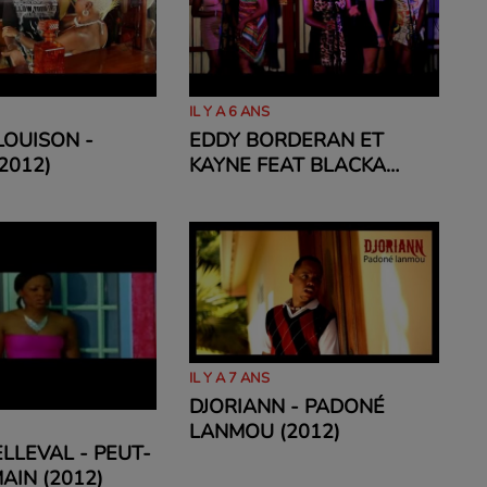
IL Y A 6 ANS
LOUISON -
EDDY BORDERAN ET
2012)
KAYNE FEAT BLACKA
WANTED - TOUTE LA
NUIT (2012)
IL Y A 7 ANS
DJORIANN - PADONÉ
LANMOU (2012)
ELLEVAL - PEUT-
AIN (2012)