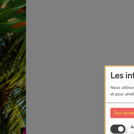
Les in
Nous utilison
et pour améli
Tout accep
A
Ut