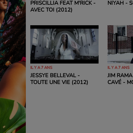
PRISCILLIA FEAT M'RICK -
NIYAH - S
AVEC TOI (2012)
IL Y A 7 ANS
IL Y A 7 ANS
JESSYE BELLEVAL -
JIM RAMA
TOUTE UNE VIE (2012)
CAVÉ - M
REGRET (