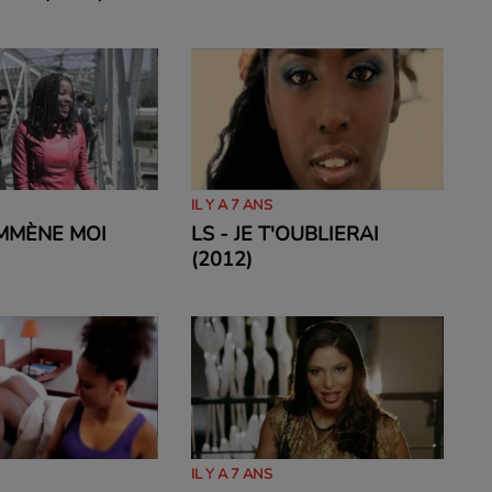
IL Y A 7 ANS
EMMÈNE MOI
LS - JE T'OUBLIERAI
(2012)
IL Y A 7 ANS