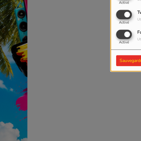
Activé
T
Ut
Activé
F
Ut
Activé
Sauvegard