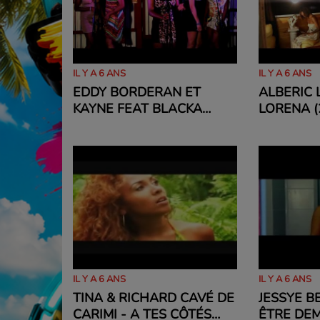
IL Y A 6 ANS
IL Y A 6 ANS
EDDY BORDERAN ET
ALBERIC 
KAYNE FEAT BLACKA
LORENA (
WANTED - TOUTE LA
NUIT (2012)
IL Y A 6 ANS
IL Y A 6 ANS
TINA & RICHARD CAVÉ DE
JESSYE B
CARIMI - A TES CÔTÉS
ÊTRE DEM