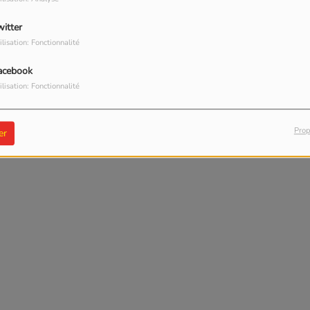
witter
ilisation: Fonctionnalité
acebook
ilisation: Fonctionnalité
Prop
er