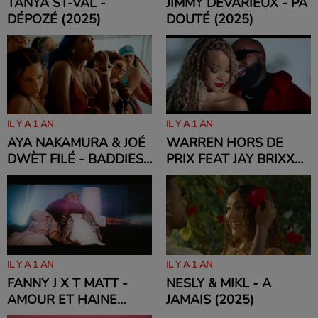
TANYA ST-VAL -
JIMMY DEVARIEUX - PA
DÉPOZÉ (2025)
DOUTÉ (2025)
IL Y A 1 AN
IL Y A 1 AN
AYA NAKAMURA & JOÉ
WARREN HORS DE
DWÈT FILÉ - BADDIES
PRIX FEAT JAY BRIXXX
(2025)
(2025)
IL Y A 1 AN
IL Y A 1 AN
FANNY J X T MATT -
NESLY & MIKL - A
AMOUR ET HAINE
JAMAIS (2025)
(2025)