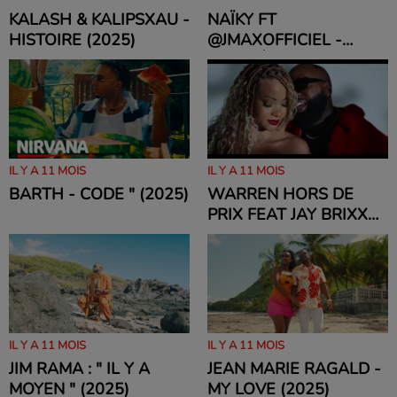
KALASH & KALIPSXAU -
NAÏKY FT
HISTOIRE (2025)
‪@JMAXOFFICIEL‬ -
PWOMÈS (2025)
IL Y A 11 MOIS
IL Y A 11 MOIS
BARTH - CODE " (2025)
WARREN HORS DE
PRIX FEAT JAY BRIXXX
(2025)
IL Y A 11 MOIS
IL Y A 11 MOIS
JIM RAMA : " IL Y A
JEAN MARIE RAGALD -
MOYEN " (2025)
MY LOVE (2025)