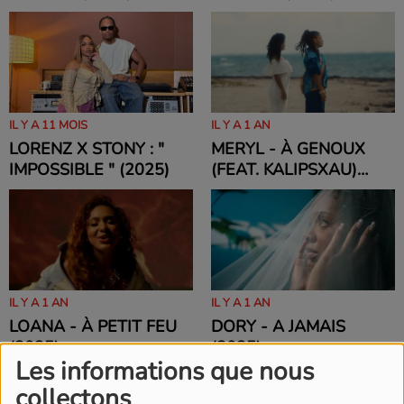
IL Y A 11 MOIS
IL Y A 1 AN
LORENZ X STONY : "
MERYL - À GENOUX
IMPOSSIBLE " (2025)
(FEAT. KALIPSXAU)
(2025)
IL Y A 1 AN
IL Y A 1 AN
LOANA - À PETIT FEU
DORY - A JAMAIS
(2025)
(2025)
Les informations que nous
collectons