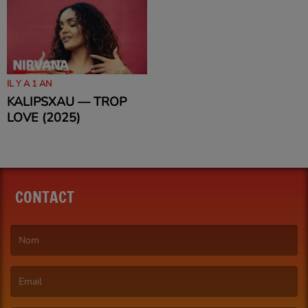
IL Y A 1 AN
KALIPSXAU — TROP
LOVE (2025)
CONTACT
(Le nom est obligatoire. )
(L’email est obligatoire. )