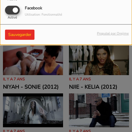
Facebook
Utilisation: Fonctionnalité
Activé
IL Y A 7 ANS
IL Y A 7 ANS
LS - JE T'OUBLIERAI
PRISCILLIA FEAT
Propulsé par Orejime
(2012)
M'RICK - AVEC TOI
Sauvegarder
(2012)
IL Y A 7 ANS
IL Y A 7 ANS
NIYAH - SONJE (2012)
NJIE - KELIA (2012)
IL Y A 7 ANS
IL Y A 7 ANS