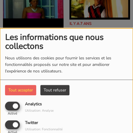
IL Y A 7 ANS
DJORIANN - PADONÉ
Les informations que nous
IL Y A 6 ANS
LANMOU (2012)
JESSYE BELLEVAL -
collectons
PEUT-ÊTRE DEMAIN
(2012)
Nous utilisons des cookies pour fournir les services et les
fonctionnalités proposés sur notre site et pour améliorer
l'expérience de nos utilisateurs.
Tout accepter
Tout refuser
IL Y A 7 ANS
IL Y A 7 ANS
MARVIN SANS TOI
YOAN - EMMÈNE MOI
Analytics
(2012)
(2012)
Utilisation: Analyse
Activé
Twitter
Utilisation: Fonctionnalité
Activé