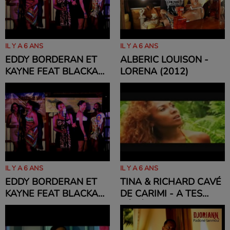
IL Y A 6 ANS
IL Y A 6 ANS
EDDY BORDERAN ET
ALBERIC LOUISON -
KAYNE FEAT BLACKA
LORENA (2012)
WANTED - TOUTE LA
NUIT (2012)
IL Y A 6 ANS
IL Y A 6 ANS
EDDY BORDERAN ET
TINA & RICHARD CAVÉ
KAYNE FEAT BLACKA
DE CARIMI - A TES
WANTED - TOUTE LA
CÔTÉS (2012)
NUIT (2012)