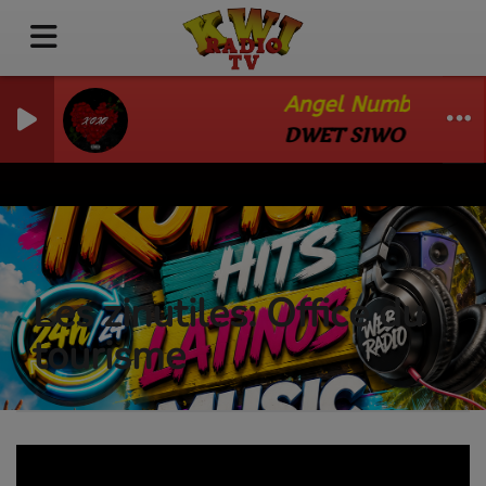
Angel Numbers - Ko
DWET SIWO
Les zinutiles: Office du
tourisme