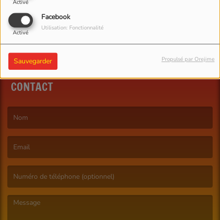
Activé
Facebook
Utilisation: Fonctionnalité
Activé
Propulsé par Orejime
Sauvegarder
CONTACT
(Le nom est obligatoire. )
(L’email est obligatoire. )