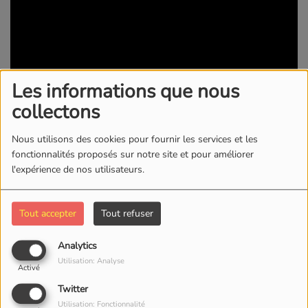
Les informations que nous
collectons
Nous utilisons des cookies pour fournir les services et les
22 SEPTEMBRE 2023 -
1612 VUES
fonctionnalités proposés sur notre site et pour améliorer
l'expérience de nos utilisateurs.
KWI RADIO/TV
Tout accepter
Tout refuser
Commentaires(0)
Analytics
Utilisation: Analyse
Activé
Connectez-vous pour commenter cet article
Twitter
SE CONNECTER
Utilisation: Fonctionnalité