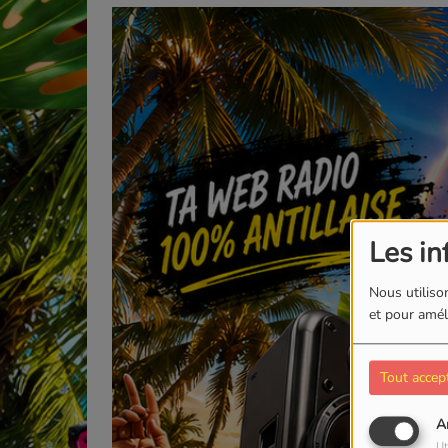
Les in
Nous utilison
et pour améli
Tout accep
A
Ut