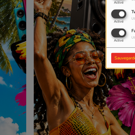
Activé
T
Ut
Activé
F
Ut
Activé
Sauvegard