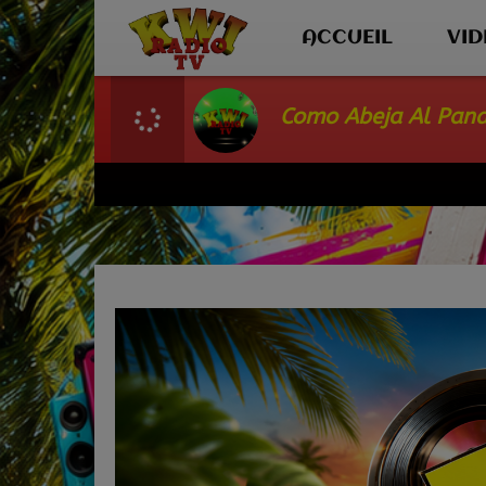
ACCUEIL
VI
Como Abeja Al Panal