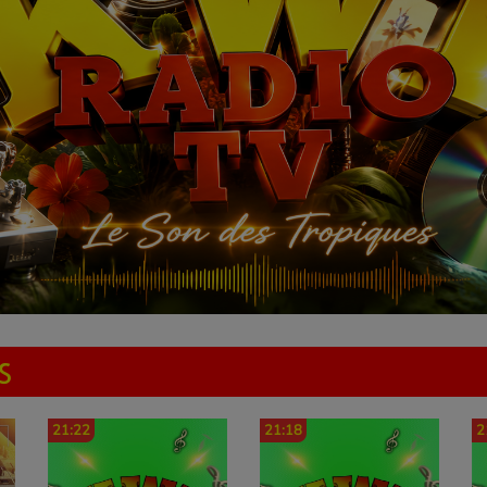
S
21:22
21:18
2