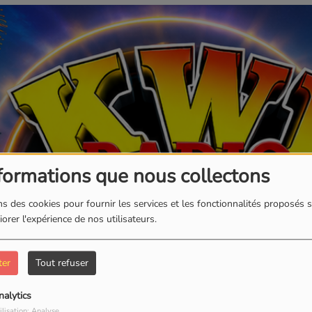
formations que nous collectons
s des cookies pour fournir les services et les fonctionnalités proposés s
orer l'expérience de nos utilisateurs.
ter
Tout refuser
nalytics
ilisation: Analyse