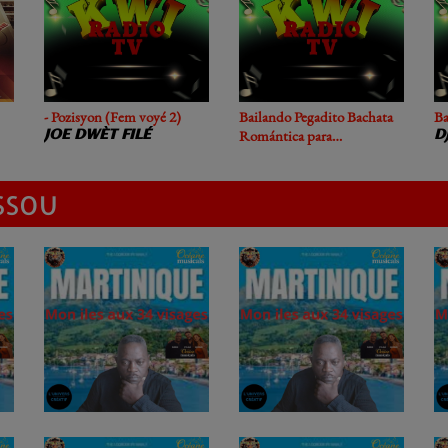
- Pozisyon (Fem voyé 2)
Bailando Pegadito Bachata
Ba
Romántica para
JOE DWÈT FILÉ
D
Enamorados
SSOU