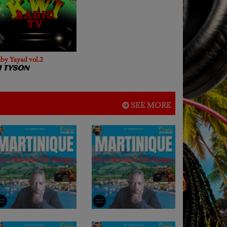
by Yayad vol.2
J TYSON
SEE MORE