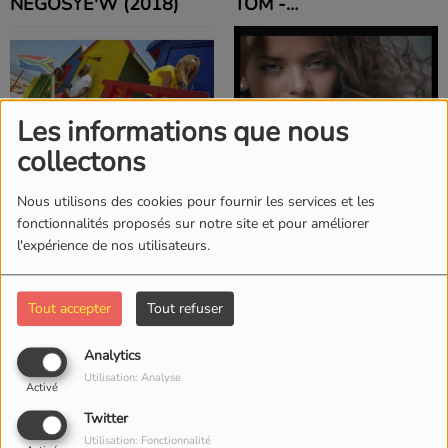
NEGOSYE'W (2018)
TOM -
KOMPAMINATION
(2018)
Les informations que nous
collectons
IL Y A 8 ANS
IL Y A 8 ANS
JAHYANAI - DWEET SO
KAI FEAT ALAN CAVE *
(2018)
TOU MARE (2018)
Nous utilisons des cookies pour fournir les services et les
fonctionnalités proposés sur notre site et pour améliorer
l'expérience de nos utilisateurs.
Tout accepter
Tout refuser
IL Y A 8 ANS
IL Y A 8 ANS
Analytics
JAY TEE X JBEATZ -
JBEATZ FEAT.
Utilisation: Analyse
Activé
MWEN PAP SEPARE
BLONDEDY FERDINAND
Twitter
(2018)
"RENMEN M RENMEN
Utilisation: Fonctionnalité