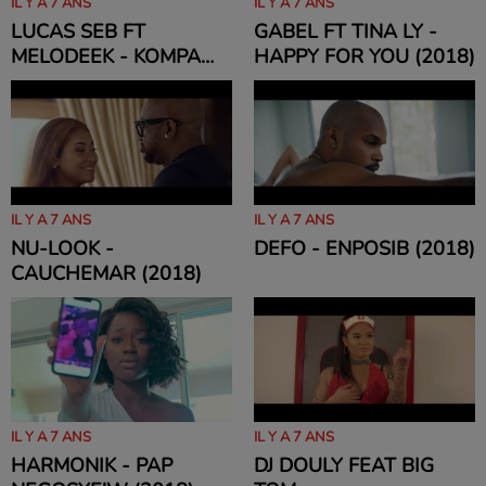
IL Y A 7 ANS
IL Y A 7 ANS
LUCAS SEB FT
GABEL FT TINA LY -
MELODEEK - KOMPA
HAPPY FOR YOU (2018)
GOUYAD LIVE (2018)
IL Y A 7 ANS
IL Y A 7 ANS
NU-LOOK -
DEFO - ENPOSIB (2018)
CAUCHEMAR (2018)
IL Y A 7 ANS
IL Y A 7 ANS
HARMONIK - PAP
DJ DOULY FEAT BIG