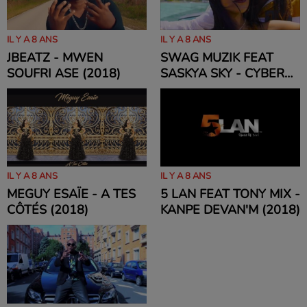
IL Y A 8 ANS
IL Y A 8 ANS
JBEATZ - MWEN
SWAG MUZIK FEAT
SOUFRI ASE (2018)
SASKYA SKY - CYBER
CRUSH (2018)
IL Y A 8 ANS
IL Y A 8 ANS
MEGUY ESAÏE - A TES
5 LAN FEAT TONY MIX -
CÔTÉS (2018)
KANPE DEVAN'M (2018)