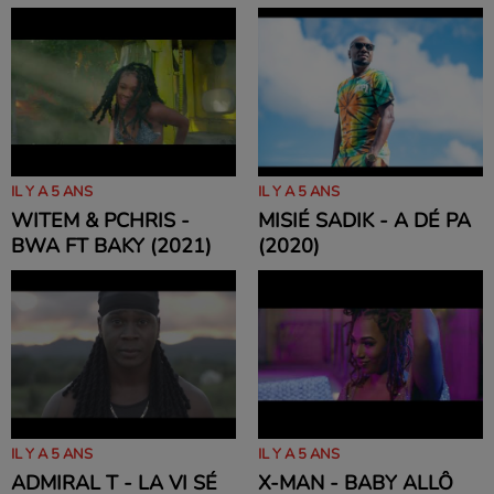
IL Y A 5 ANS
IL Y A 5 ANS
WITEM & PCHRIS -
MISIÉ SADIK - A DÉ PA
BWA FT BAKY (2021)
(2020)
IL Y A 5 ANS
IL Y A 5 ANS
ADMIRAL T - LA VI SÉ
X-MAN - BABY ALLÔ