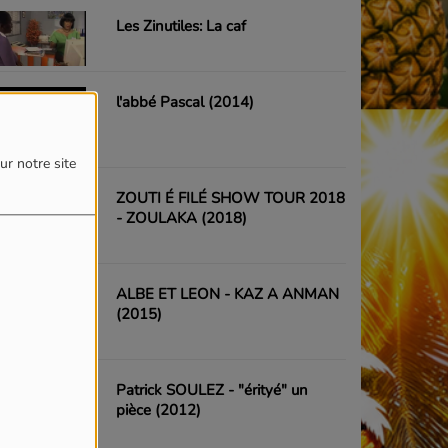
Les Zinutiles: La caf
l'abbé Pascal (2014)
ur notre site
ZOUTI É FILÉ SHOW TOUR 2018
- ZOULAKA (2018)
ALBE ET LEON - KAZ A ANMAN
(2015)
Patrick SOULEZ - "érityé" un
pièce (2012)