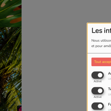
Les in
Nous utilison
et pour améli
Tout accep
A
Ut
Activé
T
Ut
Activé
F
Ut