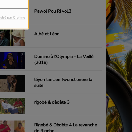
Pawol Pou Ri vol.3
ulsé par Orejime
Albè et Léon
Domino à l'Olympia - La Veillé
(2018)
léyon lancien fwonctionere la
suite
rigobè & dèdète 3
Rigobé & Dèdète 4 La revanche
de Rigobè