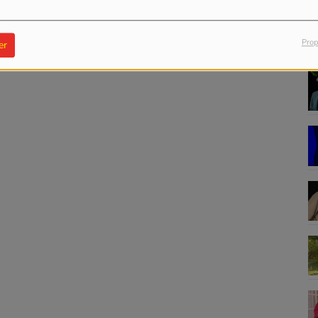
Prop
er