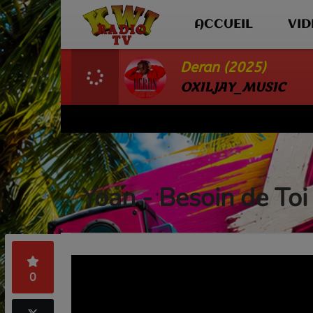
ACCUEIL
VI
Deran (2025)
OXILJAY_MUSIC
Yoan - Besoin de Toi
0