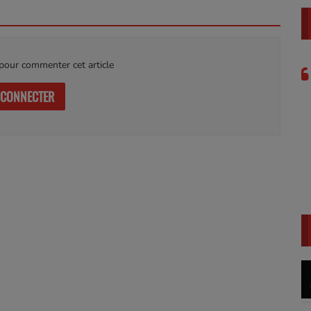
our commenter cet article
GET HYPED WITH A $25,000 PROMO CODE
https://gnosis.link/UpUanY
 CONNECTER
LarryWed