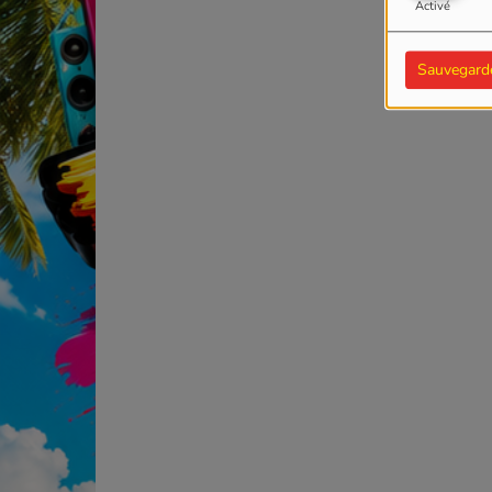
Activé
Sauvegard