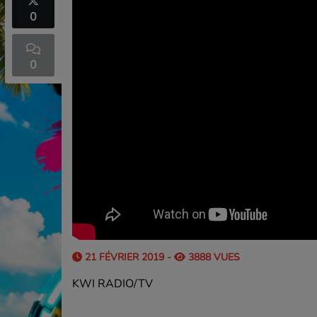
0
0
.
21 FÉVRIER 2019 -
3888 VUES
KWI RADIO/TV