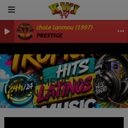
chale lanmou (1997)
PRESTIGE
SAÏK - MENE MWEN
LWEN (2022)