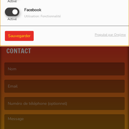
Activé
Facebook
Utilisation: Fonctionnalité
Activé
Propulsé par Orejime
Sauvegarder
CONTACT
(Le nom est obligatoire. )
(L’email est obligatoire. )