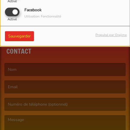
Activé
Facebook
Utilisation: Fonctionnalité
Activé
Propulsé par Orejime
Sauvegarder
CONTACT
(Le nom est obligatoire. )
(L’email est obligatoire. )