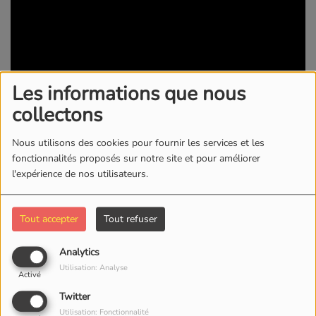
Les informations que nous
collectons
Nous utilisons des cookies pour fournir les services et les
15 NOVEMBRE 2018 -
4202 VUES
fonctionnalités proposés sur notre site et pour améliorer
l'expérience de nos utilisateurs.
KWI RADIO/TV
Tout accepter
Tout refuser
Commentaires(0)
Analytics
Utilisation: Analyse
Activé
Connectez-vous pour commenter cet article
Twitter
SE CONNECTER
Utilisation: Fonctionnalité