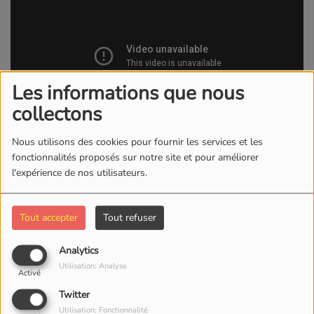
Les informations que nous
collectons
Nous utilisons des cookies pour fournir les services et les
14 DÉCEMBRE 2023 -
1054 VUES
fonctionnalités proposés sur notre site et pour améliorer
l'expérience de nos utilisateurs.
KWI RADIO/TV
Tout accepter
Tout refuser
Commentaires(0)
Analytics
Utilisation: Analyse
Activé
Connectez-vous pour commenter cet article
Twitter
SE CONNECTER
Utilisation: Fonctionnalité