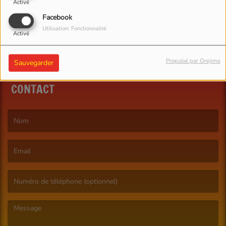
Activé
Facebook
Utilisation: Fonctionnalité
Activé
Propulsé par Orejime
Sauvegarder
CONTACT
(Le nom est obligatoire. )
(L’email est obligatoire. )