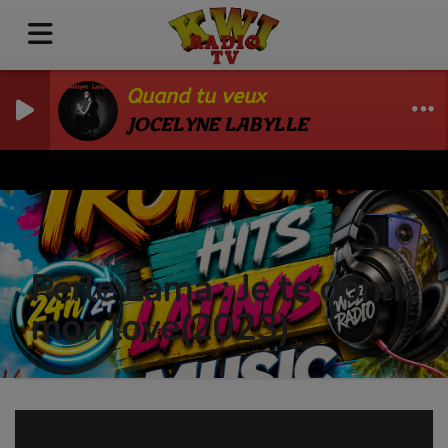
Quand tu veux
JOCELYNE LABYLLE
Perle Lama : Je te donne
mon love(2023)