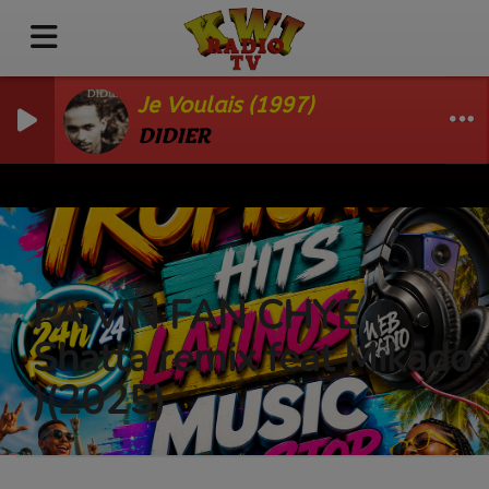
Je Voulais (1997)
DIDIER
PA VIN FAN CHYÉ (
Shatta remix feat Mikado
)(2025)