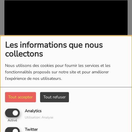
Les informations que nous
collectons
Nous utilisons des cookies pour fournir les services et les
fonctionnalités proposés sur notre site et pour améliorer
22 AOÛT 2025 -
805 VUES
l'expérience de nos utilisateurs.
KWI RADIO/TV
Tout accepter
Tout refuser
Commentaires(0)
Analytics
Utilisation: Analyse
Activé
Connectez-vous pour commenter cet article
Twitter