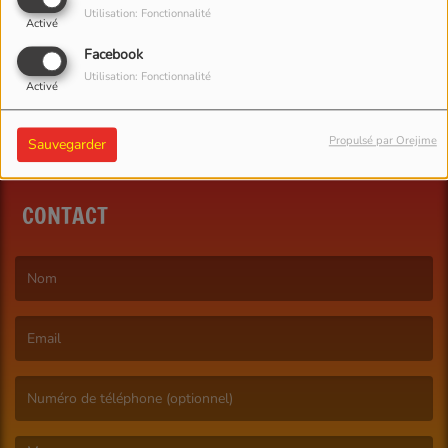
Utilisation: Fonctionnalité
Activé
SE CONNECTER
Facebook
Utilisation: Fonctionnalité
Activé
Propulsé par Orejime
Sauvegarder
CONTACT
(Le nom est obligatoire. )
(L’email est obligatoire. )