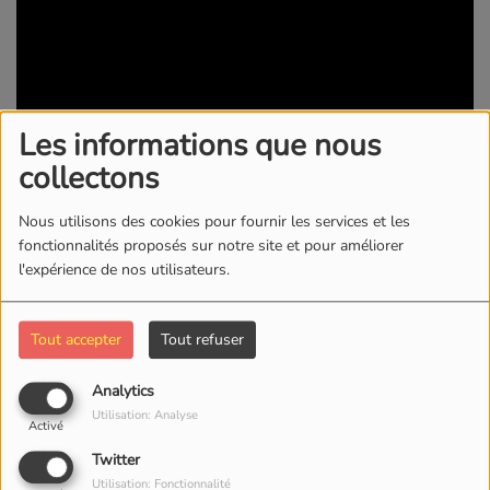
Les informations que nous
collectons
Nous utilisons des cookies pour fournir les services et les
21 SEPTEMBRE 2023 -
1287 VUES
fonctionnalités proposés sur notre site et pour améliorer
l'expérience de nos utilisateurs.
KWI RADIO/TV
Tout accepter
Tout refuser
Commentaires(0)
Analytics
Utilisation: Analyse
Activé
Connectez-vous pour commenter cet article
Twitter
SE CONNECTER
Utilisation: Fonctionnalité