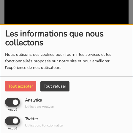
Les informations que nous
collectons
02 FÉVRIER 2019 -
3552 VUES
Nous utilisons des cookies pour fournir les services et les
fonctionnalités proposés sur notre site et pour améliorer
KWI RADIO/TV
l'expérience de nos utilisateurs.
Commentaires(0)
Tout accepter
Tout refuser
Analytics
Connectez-vous pour commenter cet article
Utilisation: Analyse
Activé
Twitter
SE CONNECTER
Utilisation: Fonctionnalité
Activé