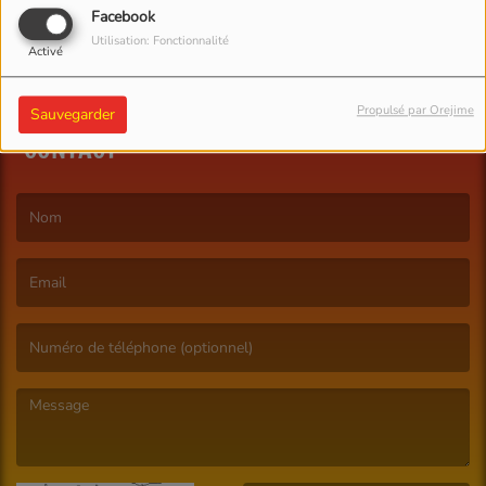
Facebook
Utilisation: Fonctionnalité
Activé
Propulsé par Orejime
Sauvegarder
CONTACT
(Le nom est obligatoire. )
(L’email est obligatoire. )
(Le message est obligatoire. )