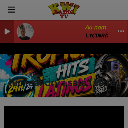
Au nom de l'amo
LYCINAÏS JEAN
luc leandry i salé i sikré