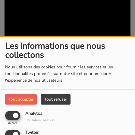
Les informations que nous
collectons
Nous utilisons des cookies pour fournir les services et les
fonctionnalités proposés sur notre site et pour améliorer
30 MAI 2025 -
736 VUES
l'expérience de nos utilisateurs.
KWI RADIO/TV
Tout accepter
Tout refuser
Commentaires(0)
Analytics
Utilisation: Analyse
Activé
Connectez-vous pour commenter cet article
Twitter