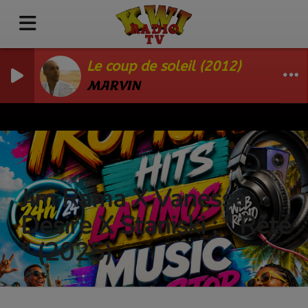
Le coup de soleil (2012)
MARVIN
Jim Rama X Vanessa
Desire X Staniski ; " Rété
" (2025)