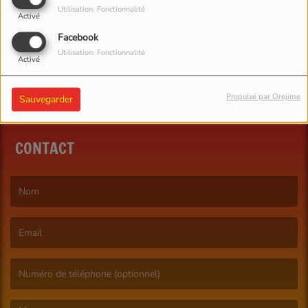
Utilisation: Fonctionnalité
Activé
SE CONNECTER
Facebook
Utilisation: Fonctionnalité
Activé
Propulsé par Orejime
Sauvegarder
CONTACT
(Le nom est obligatoire. )
(L’email est obligatoire. )