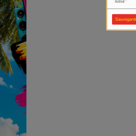
Activé
Sauvegard