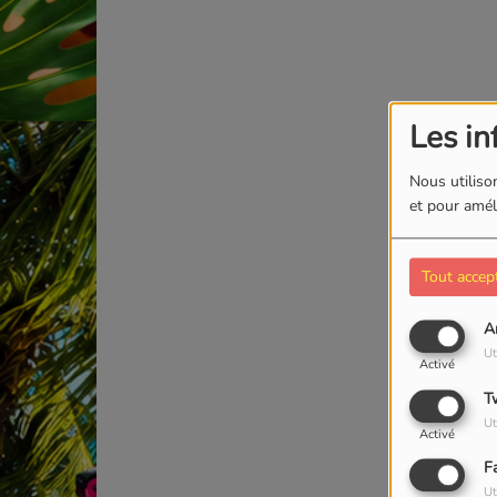
Les in
Nous utilison
et pour améli
Tout accep
A
Ut
Activé
T
Ut
Activé
F
Ut