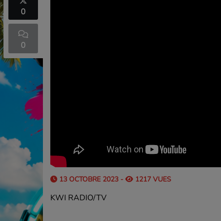
0
0
13 OCTOBRE 2023 -
1217 VUES
KWI RADIO/TV