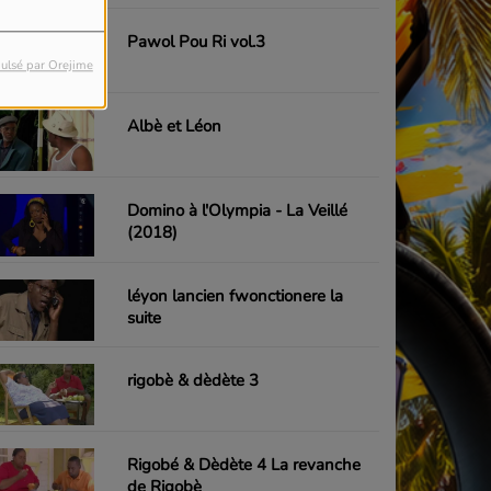
Pawol Pou Ri vol.3
ulsé par Orejime
Albè et Léon
Domino à l'Olympia - La Veillé
(2018)
léyon lancien fwonctionere la
suite
rigobè & dèdète 3
Rigobé & Dèdète 4 La revanche
de Rigobè