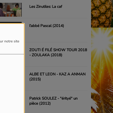
Les Zinutiles: La caf
l'abbé Pascal (2014)
ur notre site
ZOUTI É FILÉ SHOW TOUR 2018
- ZOULAKA (2018)
ALBE ET LEON - KAZ A ANMAN
(2015)
Patrick SOULEZ - "érityé" un
pièce (2012)