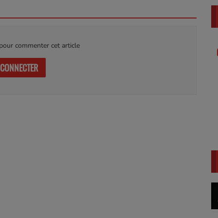
our commenter cet article
GET HYPED WITH A $25,000 PROMO CODE
https://gnosis.link/UpUanY
 CONNECTER
LarryWed