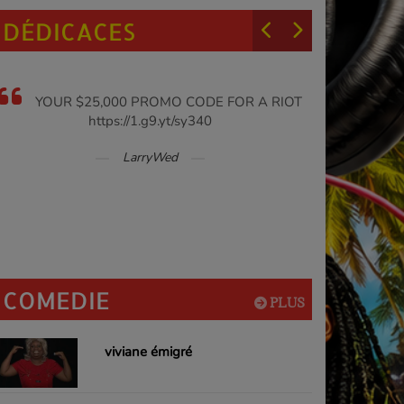
DÉDICACES
YOUR $25,000 PROMO CODE FOR A RIOT
https://1.g9.yt/sy340
$25,00
LarryWed
COMEDIE
PLUS
viviane émigré