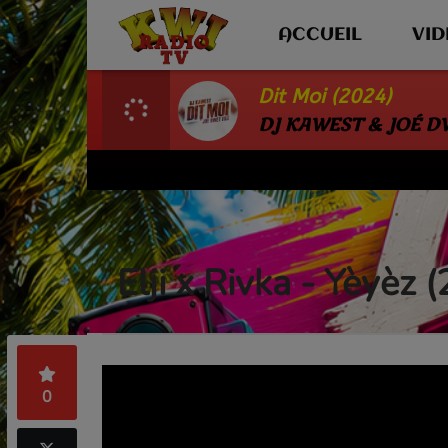
ACCUEIL
VI
Dit Moi (2024)
DJ KAWEST & JOÉ D
Elji x Rivka - Yèyèz 
0