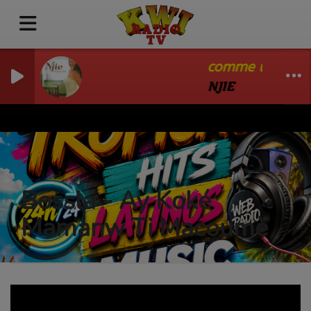
comme une four
NJIE
Bossla - Ay Koké
Mamanw Ti Macoumè