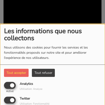
Les informations que nous
collectons
Nous utilisons des cookies pour fournir les services et les
30 DÉCEMBRE 2022 -
1523 VUES
fonctionnalités proposés sur notre site et pour améliorer
l'expérience de nos utilisateurs.
KWI RADIO/TV
Tout accepter
Tout refuser
Commentaires(0)
Analytics
Utilisation: Analyse
Activé
Connectez-vous pour commenter cet article
Twitter
SE CONNECTER
Utilisation: Fonctionnalité