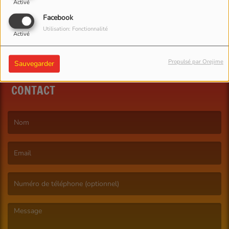
Activé
Facebook
Utilisation: Fonctionnalité
Activé
Propulsé par Orejime
Sauvegarder
CONTACT
(Le nom est obligatoire. )
(L’email est obligatoire. )