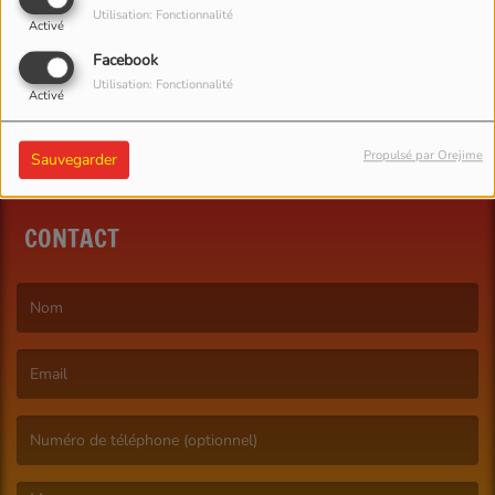
Utilisation: Fonctionnalité
Activé
SE CONNECTER
Facebook
Utilisation: Fonctionnalité
Activé
Propulsé par Orejime
Sauvegarder
CONTACT
(Le nom est obligatoire. )
(L’email est obligatoire. )