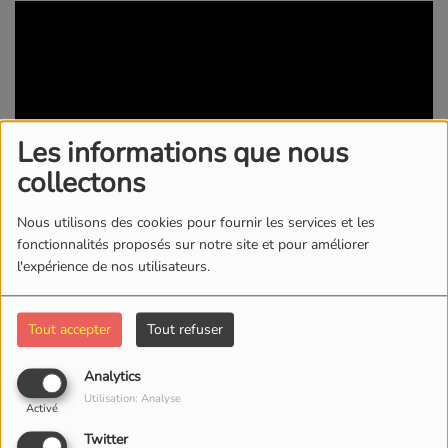
Les informations que nous
collectons
Nous utilisons des cookies pour fournir les services et les
fonctionnalités proposés sur notre site et pour améliorer
19 AOÛT 2022 -
1676 VUES
l'expérience de nos utilisateurs.
KWI RADIO/TV
Tout accepter
Tout refuser
Commentaires(0)
Analytics
Utilisation: Analyse
Activé
Connectez-vous pour commenter cet article
Twitter