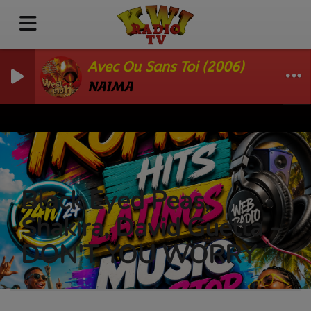
Avec Ou Sans Toi (2006)
NAIMA
Black Eyed Peas,
Shakira, David Guetta -
DON'T YOU WORRY