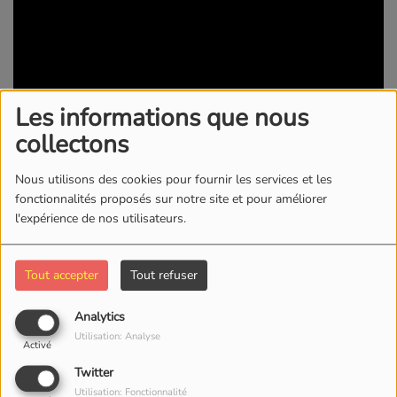
Les informations que nous
collectons
Nous utilisons des cookies pour fournir les services et les
07 MAI 2023 -
1676 VUES
fonctionnalités proposés sur notre site et pour améliorer
l'expérience de nos utilisateurs.
KWI RADIO/TV
Tout accepter
Tout refuser
Commentaires(0)
Analytics
Utilisation: Analyse
Activé
Connectez-vous pour commenter cet article
Twitter
SE CONNECTER
Utilisation: Fonctionnalité