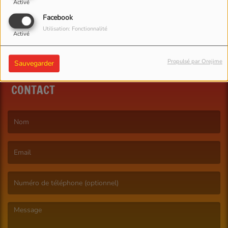
Activé
Facebook
Utilisation: Fonctionnalité
Activé
Propulsé par Orejime
Sauvegarder
CONTACT
(Le nom est obligatoire. )
(L’email est obligatoire. )