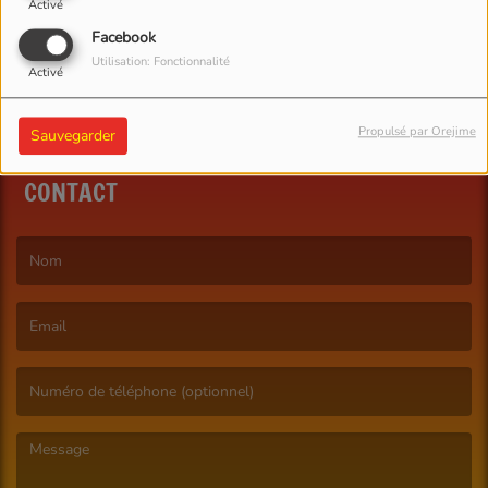
Activé
Facebook
Utilisation: Fonctionnalité
Activé
Propulsé par Orejime
Sauvegarder
CONTACT
(Le nom est obligatoire. )
(L’email est obligatoire. )