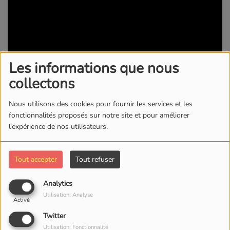
Les informations que nous
collectons
Nous utilisons des cookies pour fournir les services et les
29 JANVIER 2019 -
3343 VUES
fonctionnalités proposés sur notre site et pour améliorer
l'expérience de nos utilisateurs.
KWI RADIO/TV
Tout accepter
Tout refuser
Commentaires(0)
Analytics
Utilisation: Analyse
Activé
Connectez-vous pour commenter cet article
Twitter
SE CONNECTER
Utilisation: Fonctionnalité