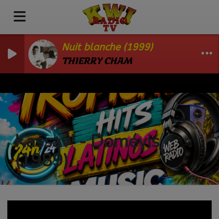
Nuit blanche (1999)
THIERRY CHAM
Kassav' - Doméyis
(1989)