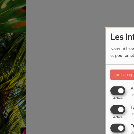
Les in
Nous utilison
et pour améli
Tout accep
A
Ut
Activé
T
Ut
Activé
F
Ut