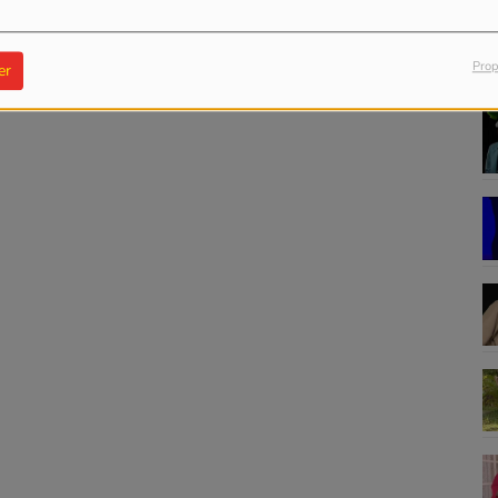
Prop
er