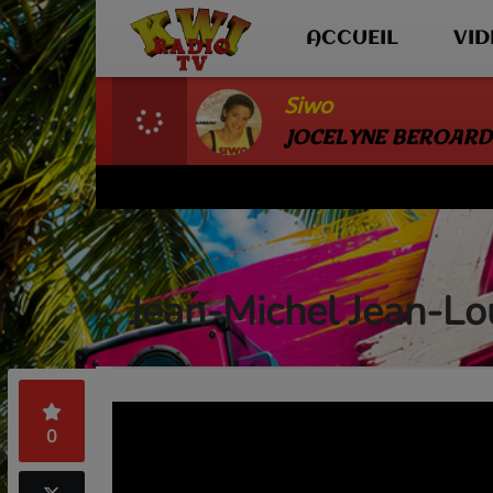
ACCUEIL
VI
Siwo
JOCELYNE BEROARD
Jean-Michel Jean-Lo
0