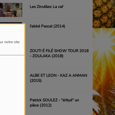
Les Zinutiles: La caf
l'abbé Pascal (2014)
ur notre site
ZOUTI É FILÉ SHOW TOUR 2018
- ZOULAKA (2018)
ALBE ET LEON - KAZ A ANMAN
(2015)
Patrick SOULEZ - "érityé" un
pièce (2012)