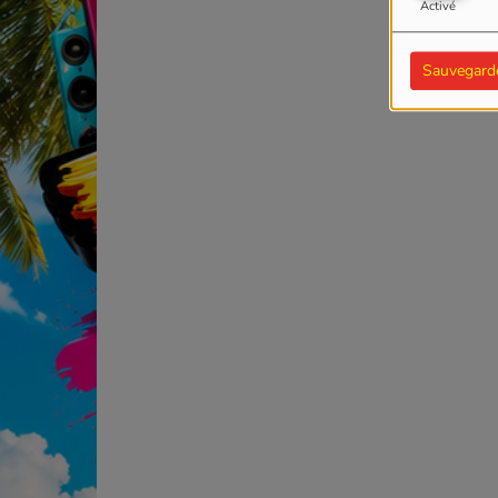
Activé
Sauvegard