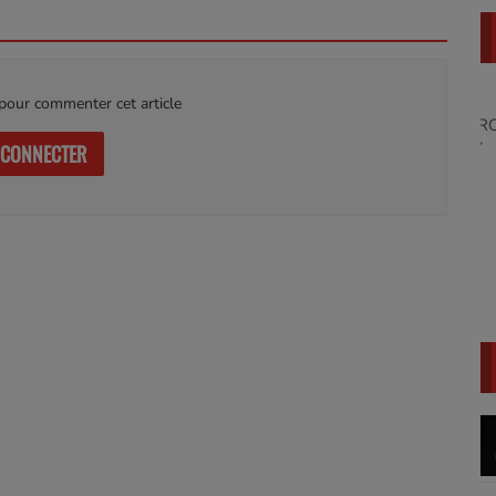
our commenter cet article
GET HYPED WITH A $25,000 PROMO CODE
https://gnosis.link/UpUanY
 CONNECTER
LarryWed