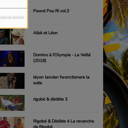
Pawol Pou Ri vol.3
ulsé par Orejime
Albè et Léon
Domino à l'Olympia - La Veillé
(2018)
léyon lancien fwonctionere la
suite
rigobè & dèdète 3
Rigobé & Dèdète 4 La revanche
de Rigobè