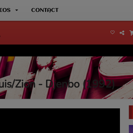
DEOS
CONTACT
uis/Zion - Djenbo (1992)