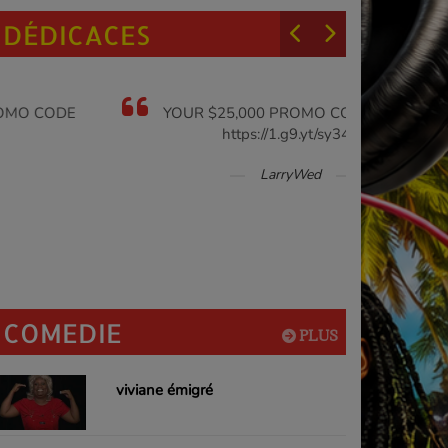
DÉDICACES
YOUR $25,000 PROMO CODE FOR A RIOT
https://1.g9.yt/sy340
$25,00
LarryWed
COMEDIE
PLUS
viviane émigré