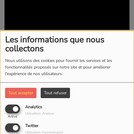
Les informations que nous
collectons
Nous utilisons des cookies pour fournir les services et les
30 MAI 2025 -
739 VUES
fonctionnalités proposés sur notre site et pour améliorer
l'expérience de nos utilisateurs.
KWI RADIO/TV
Tout accepter
Tout refuser
Commentaires(0)
Analytics
Utilisation: Analyse
Activé
Connectez-vous pour commenter cet article
Twitter
SE CONNECTER
Utilisation: Fonctionnalité