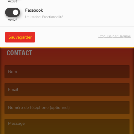
Activé
Facebook
Utilisation: Fonctionnalité
Activé
Propulsé par Orejime
Sauvegarder
CONTACT
(Le nom est obligatoire. )
(L’email est obligatoire. )