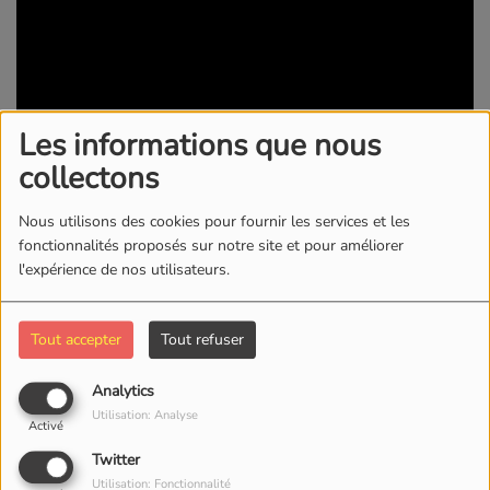
Les informations que nous
collectons
Nous utilisons des cookies pour fournir les services et les
02 FÉVRIER 2019 -
3688 VUES
fonctionnalités proposés sur notre site et pour améliorer
l'expérience de nos utilisateurs.
KWI RADIO/TV
Tout accepter
Tout refuser
Commentaires(0)
Analytics
Utilisation: Analyse
Activé
Connectez-vous pour commenter cet article
Twitter
SE CONNECTER
Utilisation: Fonctionnalité