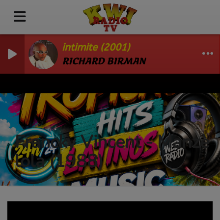
intimite (2001)
RICHARD BIRMAN
Francky Vincent - Manzè
lola (1988)