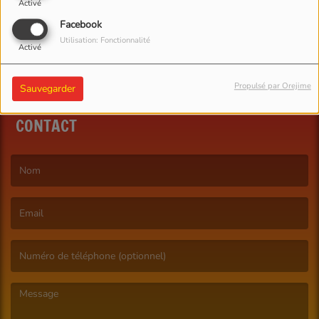
Activé
Facebook
Utilisation: Fonctionnalité
Activé
Propulsé par Orejime
Sauvegarder
CONTACT
(Le nom est obligatoire. )
(L’email est obligatoire. )