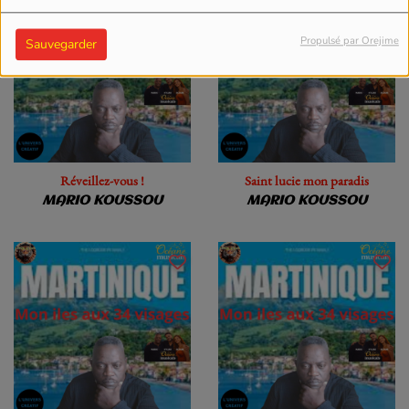
Propulsé par Orejime
Sauvegarder
Réveillez-vous !
Saint lucie mon paradis
MARIO KOUSSOU
MARIO KOUSSOU