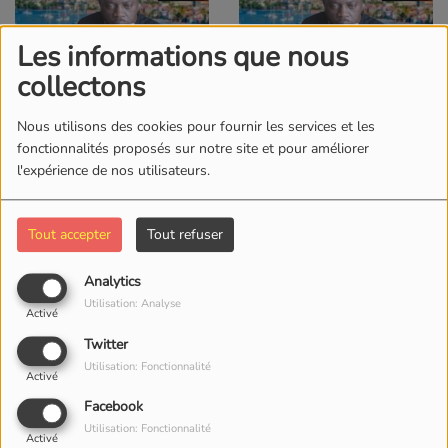
Les informations que nous
collectons
Le Pearl
Mon île au 34 visages
MARIO KOUSSOU
MARIO KOUSSOU
Nous utilisons des cookies pour fournir les services et les
fonctionnalités proposés sur notre site et pour améliorer
l'expérience de nos utilisateurs.
Tout accepter
Tout refuser
Analytics
Utilisation: Analyse
Activé
Twitter
Neg komte neg.
Réveil peuple
Utilisation: Fonctionnalité
Activé
MARIO KOUSSOU
MARIO KOUSSOU
Facebook
Utilisation: Fonctionnalité
Activé