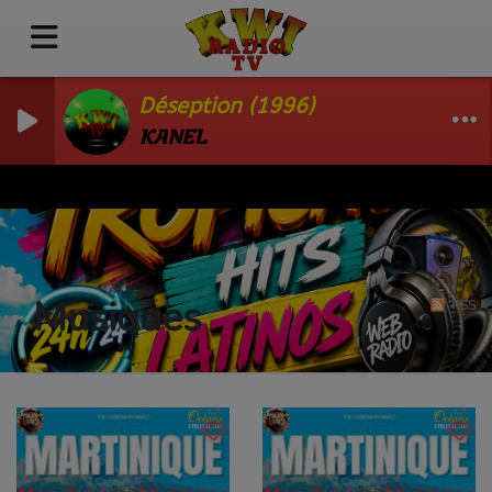
Déseption (1996)
KANEL
Musiques
RSS